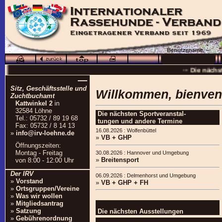
··· Schö
··· Die nächs
—
··
Sitz, Geschäftsstelle und
Willkommen, bienve
··· 16.0
Zuchtbuchamt
Kattwinkel 2
in
··· Besuchen Sie auc
32584 Löhne
Die nächsten Sportveranstal-
Tel.: 05732 / 89 19 68
tungen und andere Termine
Fax: 05732 / 8 14 13
16.08.2026 : Wolfenbüttel
»
info@irv-loehne.de
»
VB + GHP
Öffnungszeiten:
Montag - Freitag
30.08.2026 : Hannover und Umgebung
»
Breitensport
von 8:00 - 12:00 Uhr
Der IRV
06.09.2026 : Delmenhorst und Umgebung
»
Vorstand
»
VB + GHP + FH
»
Ortsgruppen/Vereine
»
Was wir wollen
»
Mitgliedsantrag
»
Satzung
Die nächsten Ausstellungen
»
Gebührenordnung