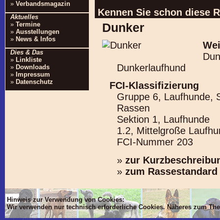
»
Verbandsmagazin
Kennen Sie schon diese 
Aktuelles
»
Termine
Dunker
»
Ausstellungen
»
News & Infos
Wei
Dies & Das
Dun
»
Linkliste
Dunkerlaufhund
»
Downloads
»
Impressum
»
Datenschutz
FCI-Klassifizierung
Gruppe 6, Laufhunde, 
Rassen
Sektion 1, Laufhunde
1.2, Mittelgroße Laufh
FCI-Nummer 203
»
zur Kurzbeschreibu
»
zum Rassestandard
Hinweis zur Verwendung von Cookies:
Wir verwenden nur technisch erforderliche Cookies. Näheres zum Th
'Dim mlTIT, mlBOD, mlVON, mlsTIT, mlAN, mlsBOD