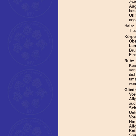
Zwi
Au
has
Ohr
ang
Hals:
Troc
Körpe
Obe
Len
Bru
Ein
Rute:
Ken
ver
dic
ums
wer
Glied
Vor
All
auc
Sch
Unt
Vor
Hin
All
Kni
Spr