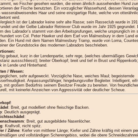
tammt, wo Fischer gesehen wurden, die einen ähnlich aussehenden Hund zu
ortieren der Fische benutzten. Ein vorzuglicher Wasserhund, dessen Veranla
n wasserabweisendes Haar und seine einzigartige Rute, welche von otterähnli
 betont wird.
Vergleich ist der Labrador keine sehr alte Rasse; sein Rasseclub wurde in 19
rundet und der Gelbe Labrador Retriever Club wurde im Jahr 1925 gegrundet. 
m des Labrador’s stammt von den Arbeitsprufungen, welche ursprunglich im 
rhundert von Col. Peter Hawker und dem Earl von Malmesbury in dem Land ei
den. Ein Hund mit dem Namen Malmesbury Tramp, wurde von Lorna, Counte
 einer der Grundstocke des modernen Labradors beschrieben.
rtionen:
ftig gebaut, kurz in der Lendenpartie, sehr rege, (welches ubermäßiges Gewic
tanz aussschliesst); breiter Oberkopf; breit und tief in Brust und Rippenkorb;
rk in Lende und Hinterhand.
lten / Wesen:
geglichen, sehr aufgeweckt. Vorzügliche Nase, weiches Maul; begeisternde
erfreudigkeit. Anpassungsfähiger, hingebungsvoller Begleiter. Intelligent, eifr
lig, mit großem Bedürfnis seinem Besitzer Freude zu bereiten. Von freundlich
rell, mit keinerlei Anzeichen von Aggressivität oder deutlicher Scheue.
rkopf
:
ädel
: Breit, gut modelliert ohne fleischige Backen.
p
: Deutlich ausgeprägt.
ichtsschädel
:
senschwamm
: Breit, gut ausgebildete Nasenlöcher.
ng
: Kraftvoll, nicht spitz.
fer / Zähne
: Kiefer von mittlerer Länge; Kiefer und Zähne kräftig mit einem pe
elmäßigen und vollständigen Scherengebiss, wobei die obere Schneidezahnre