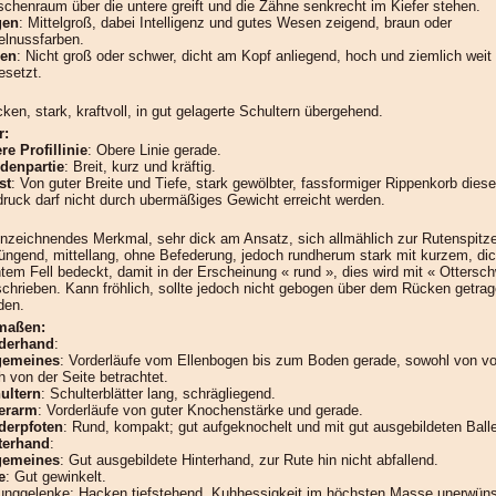
schenraum über die untere greift und die Zähne senkrecht im Kiefer stehen.
gen
: Mittelgroß, dabei Intelligenz und gutes Wesen zeigend, braun oder
elnussfarben.
en
: Nicht groß oder schwer, dicht am Kopf anliegend, hoch und ziemlich weit 
esetzt.
ken, stark, kraftvoll, in gut gelagerte Schultern übergehend.
r:
re Profillinie
: Obere Linie gerade.
denpartie
: Breit, kurz und kräftig.
st
: Von guter Breite und Tiefe, stark gewölbter, fassformiger Rippenkorb diese
druck darf nicht durch ubermäßiges Gewicht erreicht werden.
nzeichnendes Merkmal, sehr dick am Ansatz, sich allmählich zur Rutenspitz
jüngend, mittellang, ohne Befederung, jedoch rundherum stark mit kurzem, d
htem Fell bedeckt, damit in der Erscheinung « rund », dies wird mit « Ottersc
chrieben. Kann fröhlich, sollte jedoch nicht gebogen über dem Rücken getra
den.
maßen:
derhand
:
gemeines
: Vorderläufe vom Ellenbogen bis zum Boden gerade, sowohl von vo
h von der Seite betrachtet.
ultern
: Schulterblätter lang, schrägliegend.
erarm
: Vorderläufe von guter Knochenstärke und gerade.
derpfoten
: Rund, kompakt; gut aufgeknochelt und mit gut ausgebildeten Ball
terhand
:
gemeines
: Gut ausgebildete Hinterhand, zur Rute hin nicht abfallend.
e
: Gut gewinkelt.
unggelenke: Hacken tiefstehend. Kuhhessigkeit im höchsten Masse unerwüns