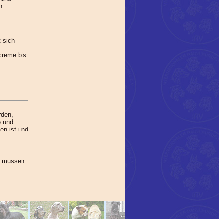
n.
t sich
lcreme bis
rden,
e und
en ist und
n, mussen