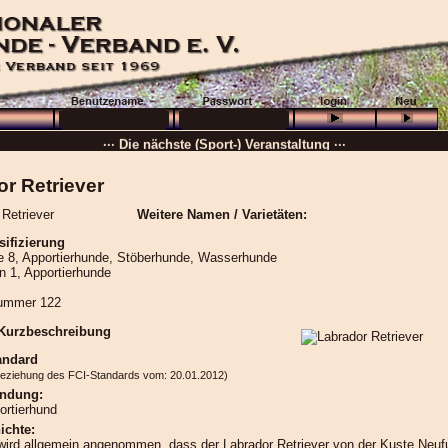
··· Schön, dass Sie da sind! ···
··· Die nächste (Sport-) Veranstaltung ···
··· »
VB + GHP
···
r Retriever
··· 16.08.2026 :
Wolfenbüttel
···
Weitere Namen / Varietäten:
··· Besuchen Sie auch unsere
Ortsgruppen und Vereine
. ···
sifizierung
······
 8, Apportierhunde, Stöberhunde, Wasserhunde
n 1, Apportierhunde
ummer 122
 Kurzbeschreibung
andard
beziehung des FCI-Standards vom: 20.01.2012)
ndung:
ortierhund
ichte:
wird allgemein angenommen, dass der Labrador Retriever von der Kuste Neuf