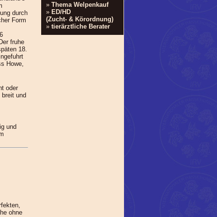
»
Thema Welpenkauf
m
»
ED/HD
gung durch
(Zucht- & Körordnung)
cher Form
»
tierärztliche Berater
16
Der fruhe
späten 18.
ngefuhrt
ss Howe,
ht oder
 breit und
ig und
em
rfekten,
ihe ohne