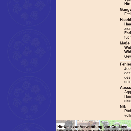
Hin
Gangw
Frei
Haarkl
Haa
zie
Far
fuch
Maße 
Wid
Wid
Gew
Fehler
Jed
des
des
sein
Aussc
Agg
Hun
disq
NB:
Rüd
vol
Hinweis zur Verwendung von Cookies: