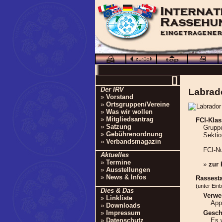
[]
Der IRV
Labrado
»
Vorstand
»
Ortsgruppen/Vereine
»
Was wir wollen
»
Mitgliedsantrag
FCI-Klas
»
Satzung
Gruppe
»
Gebührenordnung
Sektio
»
Verbandsmagazin
FCI-N
Aktuelles
»
Termine
»
zur
»
Ausstellungen
»
News & Infos
Rassest
(unter Ein
Dies & Das
Verwe
»
Linkliste
App
»
Downloads
Gesch
»
Impressum
Es 
»
Datenschutz