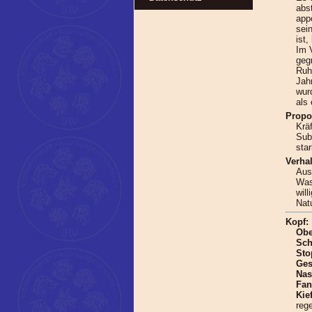
abs
app
sei
ist,
Im 
geg
Ruh
Jah
wur
als
Propo
Krä
Subs
sta
Verha
Aus
Wass
wil
Natu
Kopf:
Obe
Sch
Sto
Ges
Na
Fa
Kie
reg