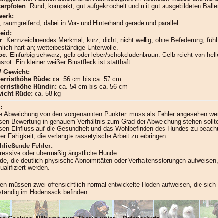
terpfoten
: Rund, kompakt, gut aufgeknochelt und mit gut ausgebildeten Balle
erk:
, raumgreifend, dabei in Vor- und Hinterhand gerade und parallel.
eid:
r
: Kennzeichnendes Merkmal, kurz, dicht, nicht wellig, ohne Befederung, fühl
mlich hart an; wetterbeständige Unterwolle.
be
: Einfarbig schwarz, gelb oder leber/schokoladenbraun. Gelb reicht von hel
srot. Ein kleiner weißer Brustfleck ist statthaft.
/ Gewicht:
erristhöhe Rüde:
ca. 56 cm bis ca. 57 cm
erristhöhe Hündin:
ca. 54 cm bis ca. 56 cm
icht Rüde:
ca. 58 kg
:
e Abweichung von den vorgenannten Punkten muss als Fehler angesehen we
sen Bewertung in genauem Verhältnis zum Grad der Abweichung stehen sollt
sen Einfluss auf die Gesundheit und das Wohlbefinden des Hundes zu beacht
er Fähigkeit, die verlangte rassetyische Arbeit zu erbringen.
hließende Fehler:
ressive oder ubermäßig ängstliche Hunde.
de, die deutlich physische Abnormitäten oder Verhaltensstorungen aufweise
ualifiziert werden.
en müssen zwei offensichtlich normal entwickelte Hoden aufweisen, die sich
lständig im Hodensack befinden.