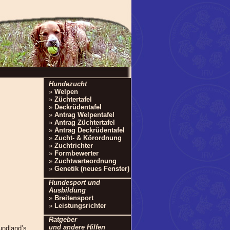
Hundezucht
»
Welpen
»
Züchtertafel
»
Deckrüdentafel
»
Antrag Welpentafel
»
Antrag Züchtertafel
»
Antrag Deckrüdentafel
»
Zucht- & Körordnung
»
Zuchtrichter
»
Formbewerter
»
Zuchtwarteordnung
»
Genetik (neues Fenster)
Hundesport und
Ausbildung
»
Breitensport
»
Leistungsrichter
Ratgeber
und andere Hilfen
undland’s