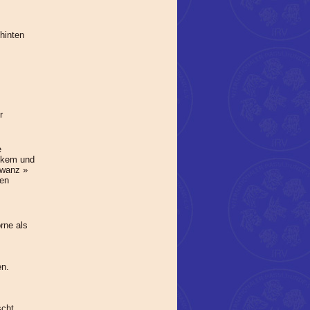
hinten
r
e
ickem und
hwanz »
gen
rne als
en.
cht.