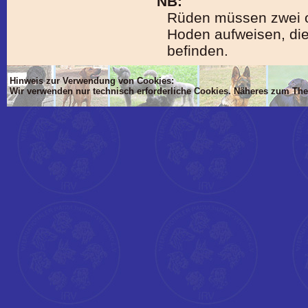
NB:
Rüden müssen zwei of
Hoden aufweisen, die
befinden.
Hinweis zur Verwendung von Cookies:
Wir verwenden nur technisch erforderliche Cookies. Näheres zum Th
'Dim mlTIT, mlBOD, mlVON, mlsTIT, mlAN, mlsBOD