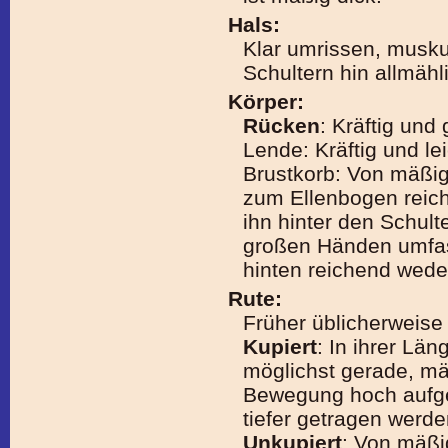
Hals:
Klar umrissen, musku
Schultern hin allmähl
Körper:
Rücken
: Kräftig und
Lende: Kräftig und le
Brustkorb: Von mäßiger
zum Ellenbogen reic
ihn hinter den Schult
großen Händen umfas
hinten reichend weder
Rute:
Früher üblicherweise 
Kupiert
: In ihrer Lä
möglichst gerade, mä
Bewegung hoch aufge
tiefer getragen werd
Unkupiert
: Von mäßi