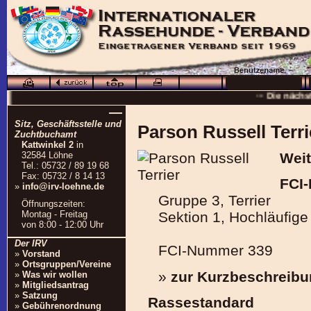
··· Schö
··· Die nächs
··
—
Sitz, Geschäftsstelle und
··· 16.0
Parson Russell Terri
Zuchtbuchamt
Kattwinkel 2
in
··· Besuchen Sie auc
32584 Löhne
Weit
Tel.: 05732 / 89 19 68
Fax: 05732 / 8 14 13
FCI-
»
info@irv-loehne.de
Gruppe 3, Terrier
Öffnungszeiten:
Montag - Freitag
Sektion 1, Hochläufige 
von 8:00 - 12:00 Uhr
Der IRV
FCI-Nummer 339
»
Vorstand
»
Ortsgruppen/Vereine
»
zur Kurzbeschreib
»
Was wir wollen
»
Mitgliedsantrag
»
Satzung
Rassestandard
»
Gebührenordnung