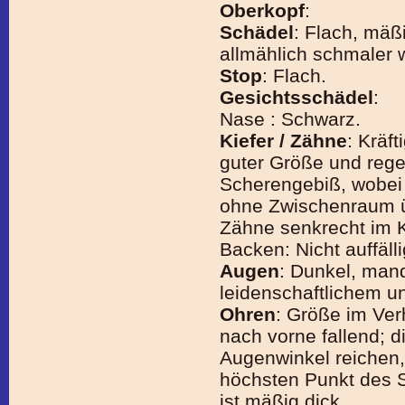
Oberkopf
:
Schädel
: Flach, mäß
allmählich schmaler 
Stop
: Flach.
Gesichtsschädel
:
Nase : Schwarz.
Kiefer / Zähne
: Kräf
guter Größe und regel
Scherengebiß, wobei
ohne Zwischenraum üb
Zähne senkrecht im K
Backen: Nicht auffälli
Augen
: Dunkel, mand
leidenschaftlichem u
Ohren
: Größe im Ver
nach vorne fallend; 
Augenwinkel reichen,
höchsten Punkt des 
ist mäßig dick.