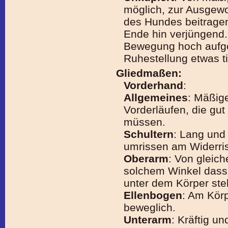
möglich, zur Ausgew
des Hundes beitragen
Ende hin verjüngend.
Bewegung hoch aufger
Ruhestellung etwas t
Gliedmaßen:
Vorderhand
:
Allgemeines
: Mäßig
Vorderläufen, die gu
müssen.
Schultern
: Lang und 
umrissen am Widerris
Oberarm
: Von gleich
solchem Winkel dass 
unter dem Körper ste
Ellenbogen
: Am Körp
beweglich.
Unterarm
: Kräftig u