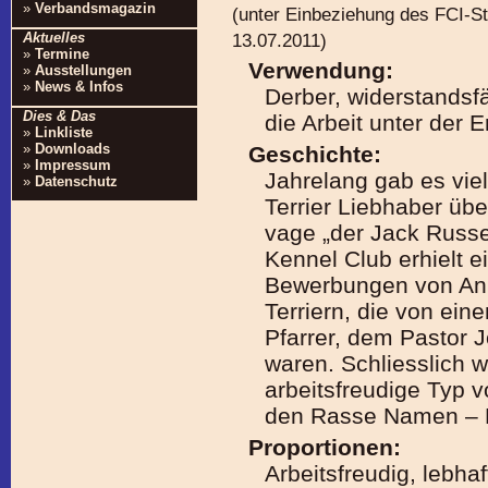
»
Verbandsmagazin
(unter Einbeziehung des FCI-S
13.07.2011)
Aktuelles
»
Termine
Verwendung:
»
Ausstellungen
»
News & Infos
Derber, widerstandsfä
Dies & Das
die Arbeit unter der 
»
Linkliste
»
Downloads
Geschichte:
»
Impressum
Jahrelang gab es vie
»
Datenschutz
Terrier Liebhaber übe
vage „der Jack Russel
Kennel Club erhielt 
Bewerbungen von Anh
Terriern, die von ein
Pfarrer, dem Pastor 
waren. Schliesslich 
arbeitsfreudige Typ v
den Rasse Namen – Pa
Proportionen:
Arbeitsfreudig, lebha