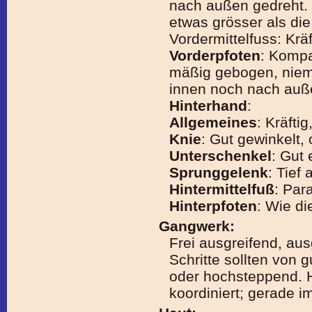
nach außen gedreht. 
etwas grösser als die
Vordermittelfuss: Krä
Vorderpfoten
: Kompa
mäßig gebogen, niema
innen noch nach auß
Hinterhand
:
Allgemeines
: Kräfti
Knie
: Gut gewinkelt,
Unterschenkel
: Gut 
Sprunggelenk
: Tief 
Hintermittelfuß
: Par
Hinterpfoten
: Wie di
Gangwerk:
Frei ausgreifend, au
Schritte sollten von g
oder hochsteppend. H
koordiniert; gerade