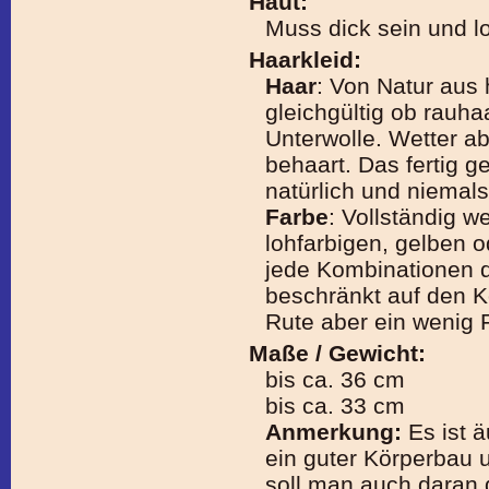
Haut:
Muss dick sein und l
Haarkleid:
Haar
: Von Natur aus 
gleichgültig ob rauhaa
Unterwolle. Wetter a
behaart. Das fertig g
natürlich und niemal
Farbe
: Vollständig w
lohfarbigen, gelben 
jede Kombinationen 
beschränkt auf den K
Rute aber ein wenig F
Maße / Gewicht:
bis ca. 36 cm
bis ca. 33 cm
Anmerkung:
Es ist ä
ein guter Körperbau 
soll man auch daran d