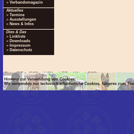
»
Verbandsmagazin
Aktuelles
»
Termine
»
Ausstellungen
»
News & Infos
Dies & Das
»
Linkliste
»
Downloads
»
Impressum
»
Datenschutz
'Dim mlTIT, mlBOD, mlVON, mlsTIT, mlAN, mlsBOD
Hinweis zur Verwendung von Cookies:
Wir verwenden nur technisch erforderliche Cookies. Näheres zum Th