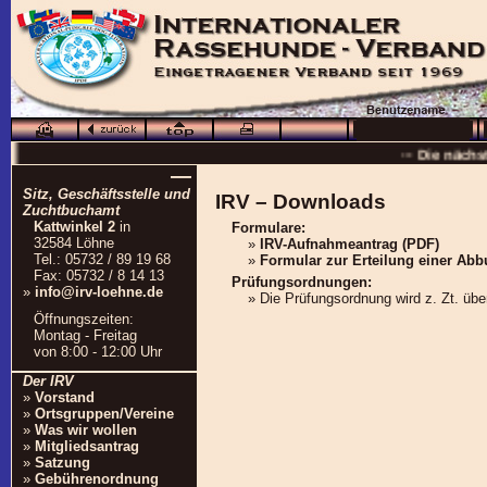
··· Schö
··· Die nächs
—
··
Sitz, Geschäftsstelle und
IRV – Downloads
··· 16.0
Zuchtbuchamt
Kattwinkel 2
in
Formulare:
··· Besuchen Sie auc
32584 Löhne
»
IRV-Aufnahmeantrag (PDF)
Tel.: 05732 / 89 19 68
»
Formular zur Erteilung einer Ab
Fax: 05732 / 8 14 13
Prüfungsordnungen:
»
info@irv-loehne.de
» Die Prüfungsordnung wird z. Zt. über
Öffnungszeiten:
Montag - Freitag
von 8:00 - 12:00 Uhr
Der IRV
»
Vorstand
»
Ortsgruppen/Vereine
»
Was wir wollen
»
Mitgliedsantrag
»
Satzung
»
Gebührenordnung