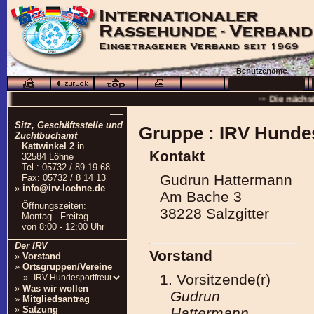
··· Schö
··· Die nächs
—
··
Sitz, Geschäftsstelle und
Gruppe : IRV Hundes
··· 16.0
Zuchtbuchamt
Kattwinkel 2
in
Kontakt
··· Besuchen Sie auc
32584 Löhne
Tel.: 05732 / 89 19 68
Gudrun Hattermann
Fax: 05732 / 8 14 13
»
info@irv-loehne.de
Am Bache 3
Öffnungszeiten:
38228 Salzgitter
Montag - Freitag
von 8:00 - 12:00 Uhr
Der IRV
Vorstand
»
Vorstand
»
Ortsgruppen/Vereine
1. Vorsitzende(r)
»
»
Was wir wollen
Gudrun
»
Mitgliedsantrag
»
Satzung
Hattermann