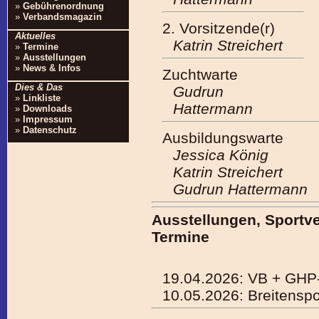
»
Gebührenordnung
»
Verbandsmagazin
2. Vorsitzende(r)
Aktuelles
Katrin Streichert
»
Termine
»
Ausstellungen
»
News & Infos
Zuchtwarte
Dies & Das
Gudrun
»
Linkliste
Hattermann
»
Downloads
»
Impressum
»
Datenschutz
Ausbildungswarte
Jessica König
Katrin Streichert
Gudrun Hattermann
Ausstellungen, Sportv
Termine
19.04.2026: VB + GHP
10.05.2026: Breitenspo