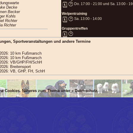
ldungswarte
Do. 17:00 - 21:00 und Sa. 13:00 - 19
uke Decke
men Becker
Welpentraining
ger Kohls
Sa. 13:00 - 14:00
iel Richter
ia Richter
Gruppentreffen
lungen, Sportveranstaltungen und andere Termine
.2026: 10 km Fußmarsch
.2026: 10 km Fußmarsch
.2026: VB/GHP/FH/SchH
2026: Breitensport
.2026: VB, GHP, FH, SchH
che Cookies. Näheres zum Thema unter »
Datenschutz
.
N, mlsBOD