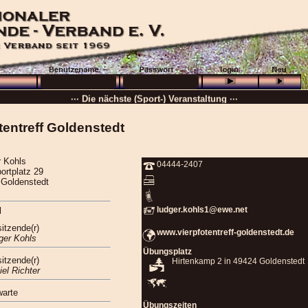
··· Schön, dass Sie da sind! ···
··· Die nächste (Sport-) Veranstaltung ···
··· »
VB + GHP
···
tentreff Goldenstedt
··· 16.08.2026 :
Wolfenbüttel
···
··· Besuchen Sie auch unsere
Ortsgruppen und Vereine
. ···
 Kohls
04444-2407
rtplatz 29
······
 Goldenstedt
ludger.kohls1@ewe.net
d
sitzende(r)
www.vierpfotentreff-goldenstedt.de
ger Kohls
Übungsplatz
sitzende(r)
Hirtenkamp 2 in 49424 Goldenstedt
iel Richter
warte
Übungszeiten