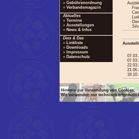
»
Gebührenordnung
Ausbi
»
Verbandsmagazin
Fra
Car
Aktuelles
Lud
»
Termine
Dan
»
Ausstellungen
Silv
»
News & Infos
Dies & Das
»
Linkliste
Ausstel
»
Downloads
»
Impressum
07.03
»
Datenschutz
07.03
22.03
21.06.
18.10
Hinweis zur Verwendung von Cookies:
Wir verwenden nur technisch erforderli
'Dim mlTIT, mlBOD, mlVON, mlsTIT, mlA