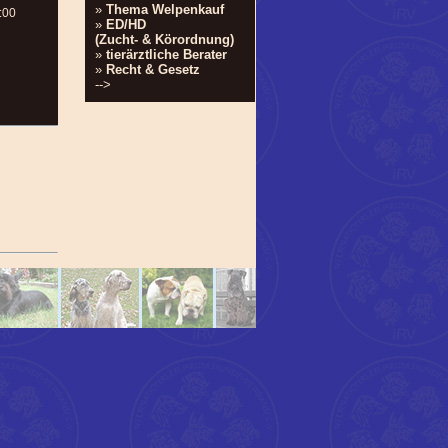
»
Thema Welpenkauf
:00
»
ED/HD
(Zucht- & Körordnung)
»
tierärztliche Berater
»
Recht & Gesetz
-->