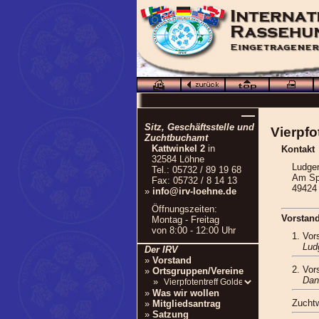
—
Sitz, Geschäftsstelle und
Vierpfo
Zuchtbuchamt
Kattwinkel 2
in
Kontakt
32584 Löhne
Ludger
Tel.: 05732 / 89 19 68
Am Spo
Fax: 05732 / 8 14 13
49424
»
info@irv-loehne.de
Öffnungszeiten:
Vorstan
Montag - Freitag
von 8:00 - 12:00 Uhr
1. Vor
Lud
Der IRV
»
Vorstand
2. Vor
»
Ortsgruppen/Vereine
Dan
»
»
Was wir wollen
Zucht
»
Mitgliedsantrag
»
Satzung