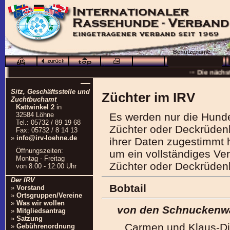
··· Schö
··· Die nächs
—
··
Sitz, Geschäftsstelle und
Züchter im IRV
··· 16.0
Zuchtbuchamt
Kattwinkel 2
in
··· Besuchen Sie auc
32584 Löhne
Es werden nur die Hunde
Tel.: 05732 / 89 19 68
Züchter oder Deckrüdenb
Fax: 05732 / 8 14 13
»
info@irv-loehne.de
ihrer Daten zugestimmt h
Öffnungszeiten:
um ein vollständiges Ve
Montag - Freitag
Züchter oder Deckrüdenb
von 8:00 - 12:00 Uhr
Der IRV
Bobtail
»
Vorstand
»
Ortsgruppen/Vereine
»
Was wir wollen
von den Schnuckenw
»
Mitgliedsantrag
»
Satzung
Carmen und Klaus-Di
»
Gebührenordnung