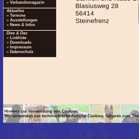
»
Verbandsmagazin
Blasiusweg 28
Aktuelles
56414
»
Termine
Steinefrenz
»
Ausstellungen
»
News & Infos
Dies & Das
»
Linkliste
»
Downloads
»
Impressum
»
Datenschutz
Hinweis zur Verwendung von Cookies:
Wir verwenden nur technisch erforderliche Cookies. Näheres zum Th
'Dim mlTIT, mlBOD, mlVON, mlsTIT, mlAN, mlsBOD