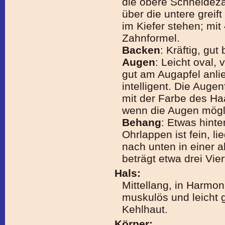
die obere Schneidez
über die untere greif
im Kiefer stehen; m
Zahnformel.
Backen
: Kräftig, gut
Augen
: Leicht oval, 
gut am Augapfel anlie
intelligent. Die Auge
mit der Farbe des Haa
wenn die Augen mögli
Behang
: Etwas hinte
Ohrlappen ist fein, l
nach unten in einer 
beträgt etwa drei Vie
Hals:
Mittellang, in Harmo
muskulös und leicht g
Kehlhaut.
Körper: