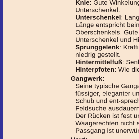
Knie
: Gute Winkelun
Unterschenkel.
Unterschenkel
: Lan
Länge entspricht bei
Oberschenkels. Gute
Unterschenkel und Hin
Sprunggelenk
: Kräft
niedrig gestellt.
Hintermittelfuß
: Sen
Hinterpfoten
: Wie di
Gangwerk:
Seine typische Gangar
füssiger, eleganter u
Schub und ent-sprech
Feldsuche ausdauern
Der Rücken ist fest u
Waagerechten nicht a
Passgang ist unerwü