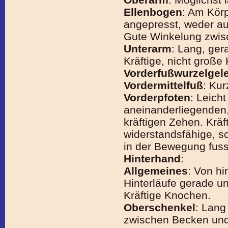
Ellenbogen
: Am Körp
angepresst, weder au
Gute Winkelung zwis
Unterarm
: Lang, ger
Kräftige, nicht große
Vorderfußwurzelgel
Vordermittelfuß
: Kur
Vorderpfoten
: Leicht
aneinanderliegenden
kräftigen Zehen. Kräf
widerstandsfähige, s
in der Bewegung fusse
Hinterhand
:
Allgemeines
: Von hi
Hinterläufe gerade u
Kräftige Knochen.
Oberschenkel
: Lang
zwischen Becken und