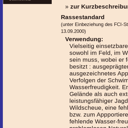
»
zur Kurzbeschreib
Rassestandard
(unter Einbeziehung des FCI-S
13.09.2000)
Verwendung:
Vielseitig einsetzba
sowohl im Feld, im 
sein muss, wobei er 
besitzt : ausgeprägte
ausgezeichnetes Appo
Verfolgen der Schwi
Wasserfreudigkeit. Er
Gelände als auch ext
leistungsfähiger Ja
Wildscheue, eine feh
bzw. zum Appportier
fehlende Wasser-freu