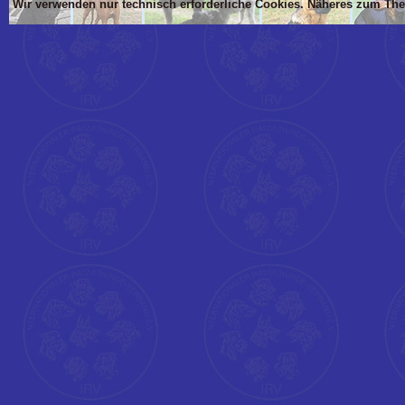
Wir verwenden nur technisch erforderliche Cookies. Näheres zum Th
'Dim mlTIT, mlBOD, mlVON, mlsTIT, mlAN, mlsBOD