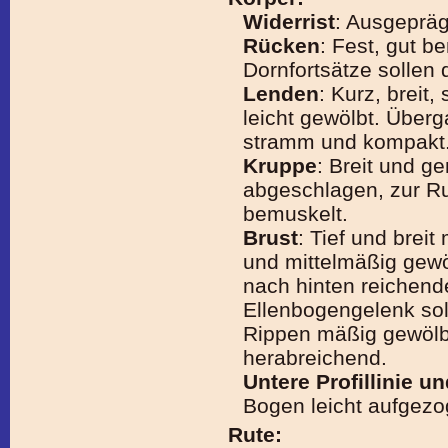
Widerrist
: Ausgepräg
Rücken
: Fest, gut b
Dornfortsätze sollen 
Lenden
: Kurz, breit,
leicht gewölbt. Übe
stramm und kompakt
Kruppe
: Breit und g
abgeschlagen, zur Rut
bemuskelt.
Brust
: Tief und brei
und mittelmäßig gewöl
nach hinten reichend
Ellenbogengelenk sol
Rippen mäßig gewölbt
herabreichend.
Untere Profillinie u
Bogen leicht aufgezog
Rute: