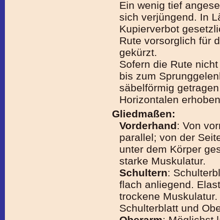
Ein wenig tief angese
sich verjüngend. In 
Kupierverbot gesetzli
Rute vorsorglich für 
gekürzt.
Sofern die Rute nicht
bis zum Sprunggelenk
säbelförmig getragen.
Horizontalen erhoben.
Gliedmaßen:
Vorderhand
: Von vor
parallel; von der Sei
unter dem Körper ges
starke Muskulatur.
Schultern
: Schulterb
flach anliegend. Elas
trockene Muskulatur
Schulterblatt und Ob
Oberarm
: Möglichst 