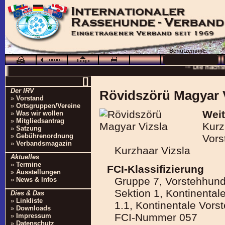
··· Schö
··· Die nächs
··
[]
··· 16.0
Der IRV
Rövidszörü Magyar 
»
Vorstand
··· Besuchen Sie auc
»
Ortsgruppen/Vereine
Weit
»
Was wir wollen
»
Mitgliedsantrag
Kurz
»
Satzung
»
Gebührenordnung
Vors
»
Verbandsmagazin
Kurzhaar Vizsla
Aktuelles
»
Termine
FCI-Klassifizierung
»
Ausstellungen
Gruppe 7, Vorstehhun
»
News & Infos
Sektion 1, Kontinenta
Dies & Das
»
Linkliste
1.1, Kontinentale Vor
»
Downloads
FCI-Nummer 057
»
Impressum
»
Datenschutz