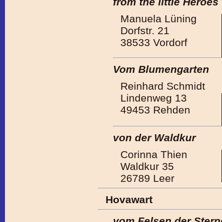
from the little Heroes
Manuela Lüning
Dorfstr. 21
38533 Vordorf
Vom Blumengarten
Reinhard Schmidt
Lindenweg 13
49453 Rehden
von der Waldkur
Corinna Thien
Waldkur 35
26789 Leer
Hovawart
vom Felsen der Stern