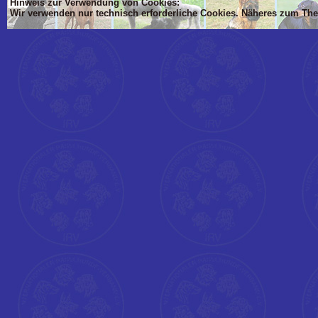
Hinweis zur Verwendung von Cookies:
Wir verwenden nur technisch erforderliche Cookies. Näheres zum Th
'Dim mlTIT, mlBOD, mlVON, mlsTIT, mlAN, mlsBOD