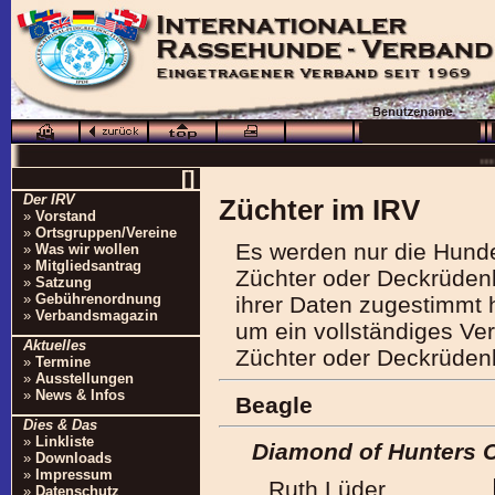
··· Schö
··· Die nächs
··
··· 16.0
[]
Der IRV
Züchter im IRV
··· Besuchen Sie auc
»
Vorstand
»
Ortsgruppen/Vereine
Es werden nur die Hunde
»
Was wir wollen
»
Mitgliedsantrag
Züchter oder Deckrüdenb
»
Satzung
»
Gebührenordnung
ihrer Daten zugestimmt h
»
Verbandsmagazin
um ein vollständiges Ve
Aktuelles
Züchter oder Deckrüdenb
»
Termine
»
Ausstellungen
»
News & Infos
Beagle
Dies & Das
»
Linkliste
Diamond of Hunters 
»
Downloads
»
Impressum
Ruth Lüder
»
Datenschutz