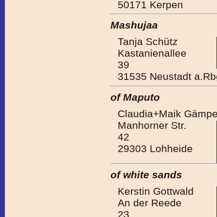
50171 Kerpen
Mashujaa
Tanja Schütz
Kastanienallee
39
31535 Neustadt a.Rb
of Maputo
Claudia+Maik Gämpe
Manhorner Str.
42
29303 Lohheide
of white sands
Kerstin Gottwald
An der Reede
23