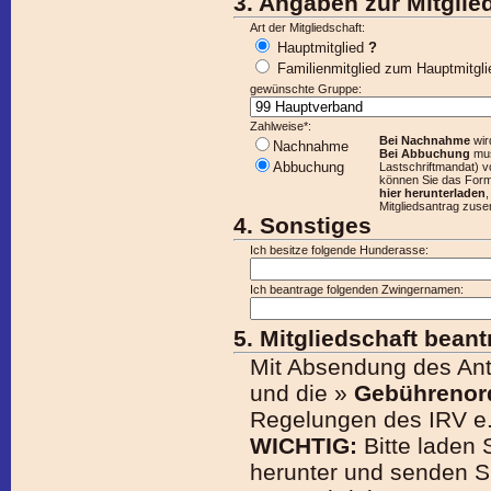
3. Angaben zur Mitglie
Art der Mitgliedschaft:
Hauptmitglied
?
Familienmitglied zum Hauptmitgl
gewünschte Gruppe:
Zahlweise*:
Bei Nachnahme
wir
Nachnahme
Bei Abbuchung
mus
Abbuchung
Lastschriftmandat) vo
können Sie das Formu
hier herunterladen
Mitgliedsantrag zuse
4. Sonstiges
Ich besitze folgende Hunderasse:
Ich beantrage folgenden Zwingernamen:
5. Mitgliedschaft bean
Mit Absendung des Ant
und die »
Gebührenor
Regelungen des IRV e.
WICHTIG:
Bitte laden
herunter und senden Si