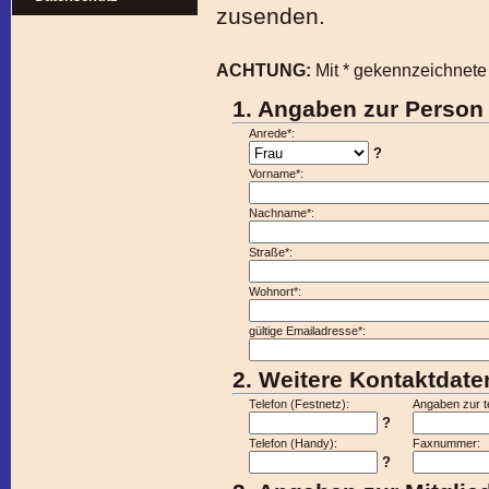
zusenden.
ACHTUNG:
Mit * gekennzeichnete 
1. Angaben zur Person
Anrede*:
?
Vorname*:
Nachname*:
Straße*:
Wohnort*:
gültige Emailadresse*:
2. Weitere Kontaktdate
Telefon (Festnetz):
Angaben zur te
?
Telefon (Handy):
Faxnummer:
?