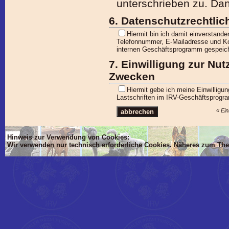
unterschrieben zu. Da
6. Datenschutzrechtlic
Hiermit bin ich damit einverstan
Telefonnummer, E-Mailadresse und Ko
internen Geschäftsprogramm gespeich
7. Einwilligung zur Nu
Zwecken
Hiermit gebe ich meine Einwilligu
Lastschriften im IRV-Geschäftsprogr
« Ein
Hinweis zur Verwendung von Cookies:
Wir verwenden nur technisch erforderliche Cookies. Näheres zum Th
'Dim mlTIT, mlBOD, mlVON, mlsTIT, mlAN, mlsBOD