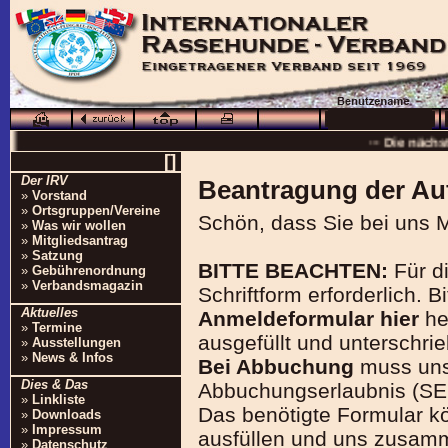
··· Schö
··· Die nächs
[]
··
Der IRV
Beantragung der Au
··· 16.0
»
Vorstand
»
Ortsgruppen/Vereine
Schön, dass Sie bei uns M
··· Besuchen Sie auc
»
Was wir wollen
»
Mitgliedsantrag
»
Satzung
BITTE BEACHTEN:
Für d
»
Gebührenordnung
»
Verbandsmagazin
Schriftform erforderlich. B
Aktuelles
Anmeldeformular hier
he
»
Termine
ausgefüllt und unterschri
»
Ausstellungen
»
News & Infos
Bei Abbuchung
muss uns 
Dies & Das
Abbuchungserlaubnis (SEP
»
Linkliste
Das benötigte Formular k
»
Downloads
»
Impressum
ausfüllen und uns zusamm
»
Datenschutz