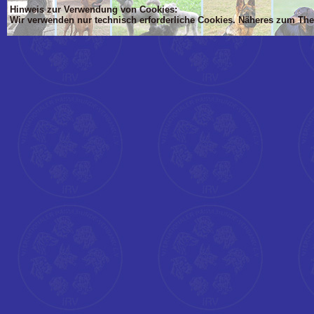
Hinweis zur Verwendung von Cookies:
Wir verwenden nur technisch erforderliche Cookies. Näheres zum Th
'Dim mlTIT, mlBOD, mlVON, mlsTIT, mlAN, mlsBOD