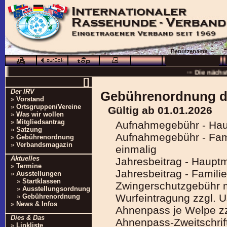
··· Schö
··· Die nächs
[]
··
Der IRV
Gebührenordnung d
··· 16.0
»
Vorstand
»
Ortsgruppen/Vereine
Gültig ab 01.01.2026
··· Besuchen Sie auc
»
Was wir wollen
»
Mitgliedsantrag
Aufnahmegebühr - Haup
»
Satzung
Aufnahmegebühr - Famil
»
Gebührenordnung
»
Verbandsmagazin
einmalig
Aktuelles
Jahresbeitrag - Hauptm
»
Termine
Jahresbeitrag - Famili
»
Ausstellungen
»
Startklassen
Zwingerschutzgebühr m
»
Ausstellungsordnung
Wurfeintragung zzgl. U
»
Gebührenordnung
»
News & Infos
Ahnenpass je Welpe zz
Dies & Das
Ahnenpass-Zweitschrift 
»
Linkliste