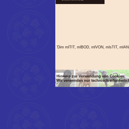
'Dim mlTIT, mlBOD, mlVON, mlsTIT, mlA
Hinweis zur Verwendung von Cookies:
Wir verwenden nur technisch erforderli