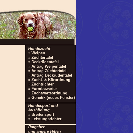
Hundezucht
»
Welpen
»
Züchtertafel
»
Deckrüdentafel
»
Antrag Welpentafel
»
Antrag Züchtertafel
»
Antrag Deckrüdentafel
»
Zucht- & Körordnung
»
Zuchtrichter
»
Formbewerter
»
Zuchtwarteordnung
»
Genetik (neues Fenster)
Hundesport und
Ausbildung
»
Breitensport
»
Leistungsrichter
Ratgeber
und andere Hilfen