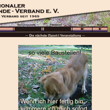
··· Schön, dass Sie da sind! ···
··· Die nächste (Sport-) Veranstaltung ···
··· »
VB + GHP
···
··· 16.08.2026 :
Wolfenbüttel
···
··· Besuchen Sie auch unsere
Ortsgruppen und Vereine
. ···
······