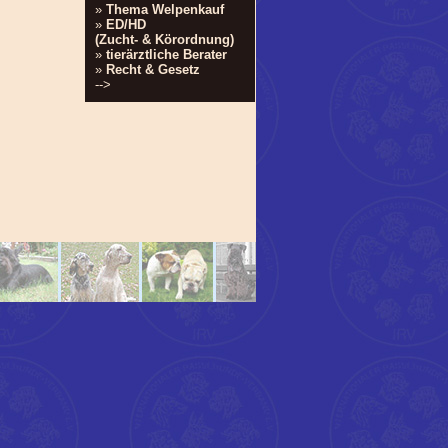
»
Thema Welpenkauf
»
ED/HD
(Zucht- & Körordnung)
»
tierärztliche Berater
»
Recht & Gesetz
-->