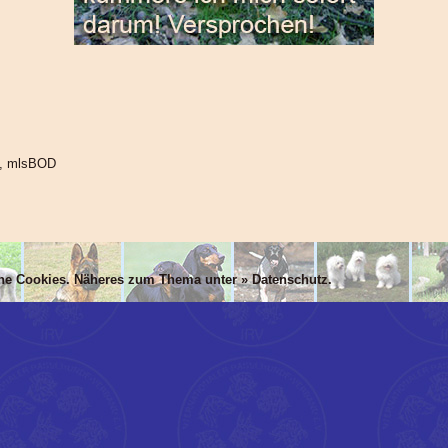
N, mlsBOD
che Cookies. Näheres zum Thema unter »
Datenschutz
.